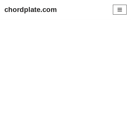
chordplate.com
Lompat
ke
konten