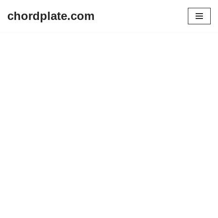
chordplate.com
Lompat
ke
konten