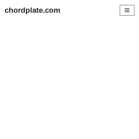
chordplate.com
Lompat
ke
konten