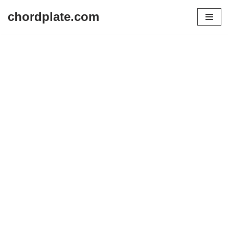
chordplate.com
Lompat
ke
konten