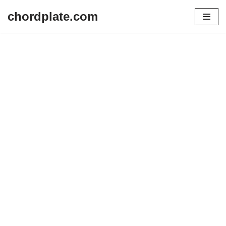
chordplate.com
Lompat
ke
konten