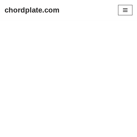
chordplate.com
Lompat
ke
konten