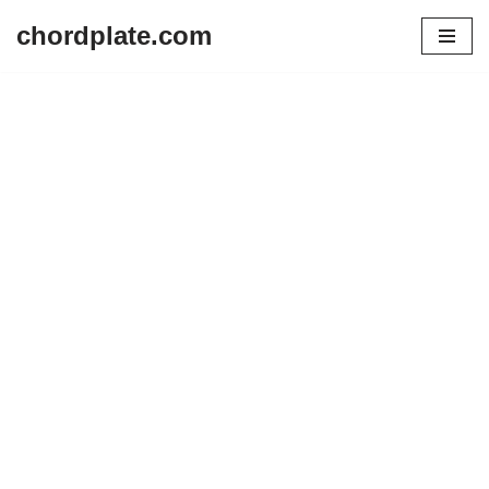
chordplate.com
Lompat
ke
konten