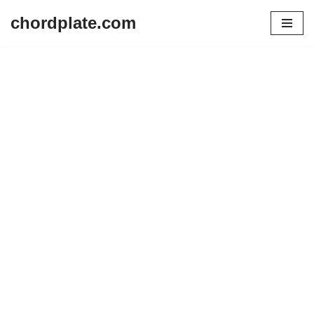
chordplate.com
Lompat
ke
konten