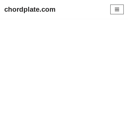
chordplate.com
Lompat
ke
konten