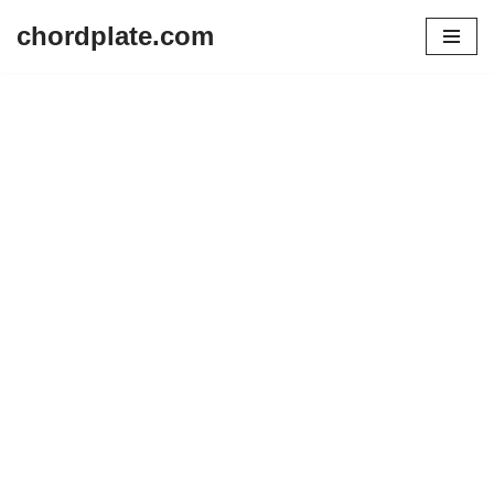
chordplate.com
Lompat
ke
konten