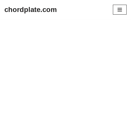
chordplate.com
Lompat
ke
konten