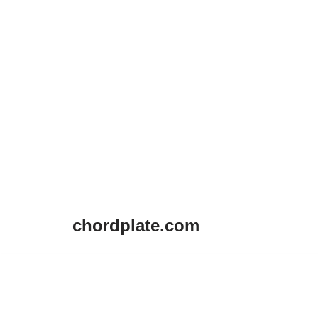
chordplate.com
Lompat
ke
konten