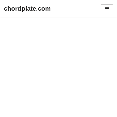
chordplate.com
Lompat
ke
konten