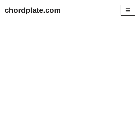
chordplate.com
Lompat
ke
konten