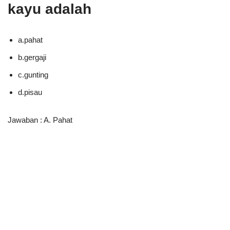
kayu adalah
a.pahat
b.gergaji
c.gunting
d.pisau
Jawaban : A. Pahat