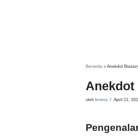
Beranda
»
Anekdot Biasany
Anekdot 
oleh
kromo
April 21, 20
Pengenala