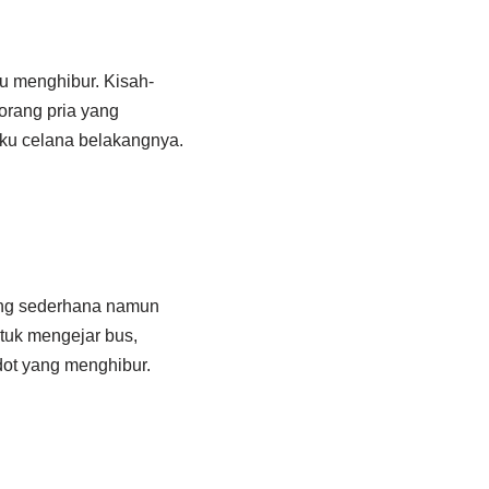
au menghibur. Kisah-
eorang pria yang
saku celana belakangnya.
yang sederhana namun
ntuk mengejar bus,
dot yang menghibur.