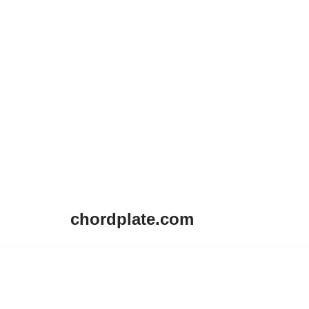
chordplate.com
Lompat
ke
konten