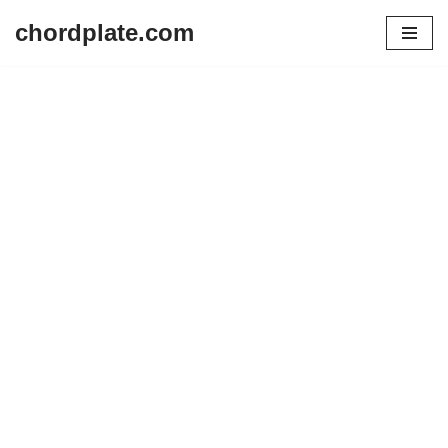
chordplate.com
Lompat
ke
konten