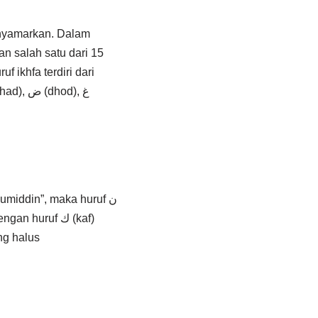
enyamarkan. Dalam
f ikhfa terdiri dari
umiddin”, maka huruf ن
ng halus