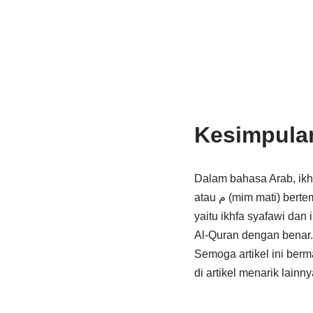
Kesimpula
Dalam bahasa Arab, ikhfa b
atau م (mim mati) bertemu dengan salah satu dari 15 huruf yang disebut huruf ikhfa. Ikhfa memiliki dua bentuk,
yaitu ikhfa syafawi dan
Al-Quran dengan benar. 
Semoga artikel ini ber
di artikel menarik lainny