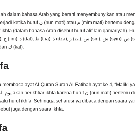
tilah dalam bahasa Arab yang berarti menyembunyikan atau m
 م (mim mati) bertemu dengan salah satu dari 15
 ikhfa (dalam bahasa Arab disebut huruf alif lam qamariyah). Huru
(ghain), ف (fa), ق (qaf), dan ك (kaf).
fa
ta membaca ayat Al-Quran Surah Al-Fatihah ayat ke-4, “Maliki ya
atu huruf ikhfa. Sehingga seharusnya dibaca dengan suara ya
ebut juga dengan suara ikhfa.
fa