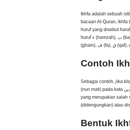
Ikhfa adalah sebuah is
bacaan Al-Quran, ikhfa terjadi ketika huruf ن (nun mati) atau
huruf yang disebut huruf
huruf ء (hamzah), ب (ba), ج (jim), د (dal), ط (tha), ذ (dza), ز (za), س (sin), ش (syin), ص (shad), ض (dhod), غ
Contoh Ikh
Sebagai contoh, jika ki
(nun mati) pada kata يوم الدين akan berikhtiar ikhfa karena huruf ن (nun mati) bertemu dengan huruf ك (kaf)
yang merupakan salah s
(didengungkan) atau dis
Bentuk Ikh