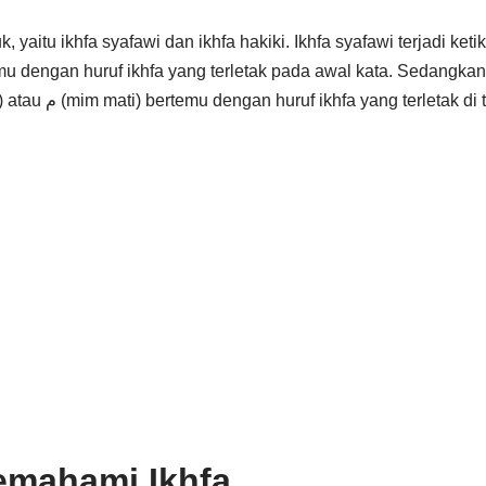
aitu ikhfa syafawi dan ikhfa hakiki. Ikhfa syafawi terjadi ketika huruf ن (
ketika huruf ن (nun mati) atau م (mim mati) bertemu dengan huruf ikhfa yang ter
emahami Ikhfa