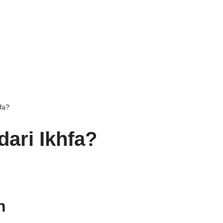
hfa?
dari Ikhfa?
n