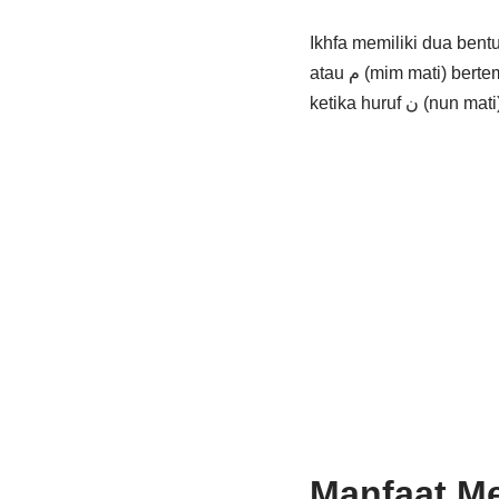
Ikhfa memiliki dua bentuk, y
atau م (mim mati) bertemu dengan huruf ikhfa yang terletak pada awal kata. Sedangkan ikhfa hakiki terjadi
Manfaat M