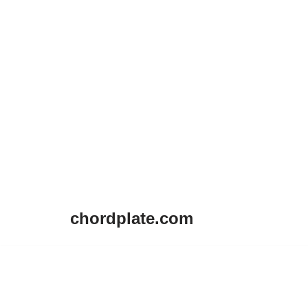
chordplate.com
Lompat
ke
konten