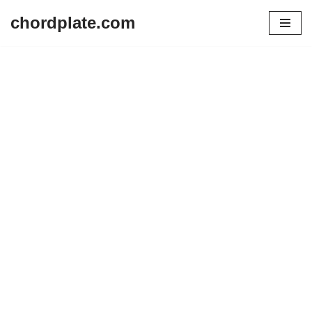
chordplate.com
Lompat
ke
konten