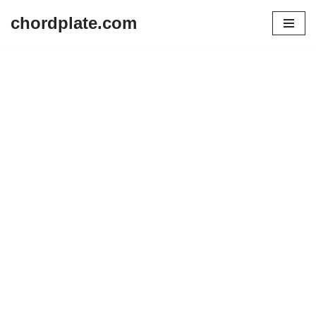
chordplate.com
Lompat
ke
konten