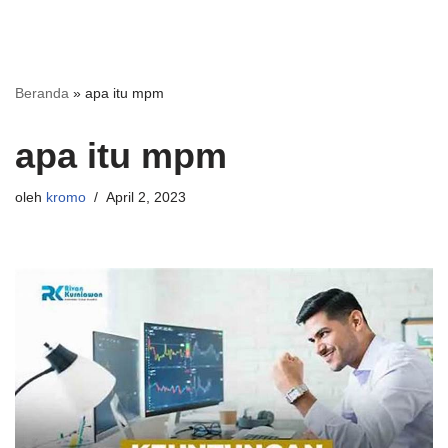
Beranda
»
apa itu mpm
apa itu mpm
oleh
kromo
April 2, 2023