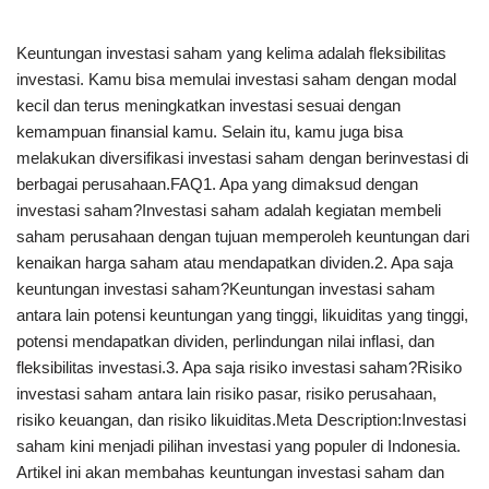
Keuntungan investasi saham yang kelima adalah fleksibilitas
investasi. Kamu bisa memulai investasi saham dengan modal
kecil dan terus meningkatkan investasi sesuai dengan
kemampuan finansial kamu. Selain itu, kamu juga bisa
melakukan diversifikasi investasi saham dengan berinvestasi di
berbagai perusahaan.FAQ1. Apa yang dimaksud dengan
investasi saham?Investasi saham adalah kegiatan membeli
saham perusahaan dengan tujuan memperoleh keuntungan dari
kenaikan harga saham atau mendapatkan dividen.2. Apa saja
keuntungan investasi saham?Keuntungan investasi saham
antara lain potensi keuntungan yang tinggi, likuiditas yang tinggi,
potensi mendapatkan dividen, perlindungan nilai inflasi, dan
fleksibilitas investasi.3. Apa saja risiko investasi saham?Risiko
investasi saham antara lain risiko pasar, risiko perusahaan,
risiko keuangan, dan risiko likuiditas.Meta Description:Investasi
saham kini menjadi pilihan investasi yang populer di Indonesia.
Artikel ini akan membahas keuntungan investasi saham dan