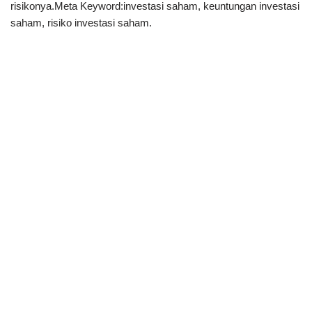
risikonya.Meta Keyword:investasi saham, keuntungan investasi
saham, risiko investasi saham.