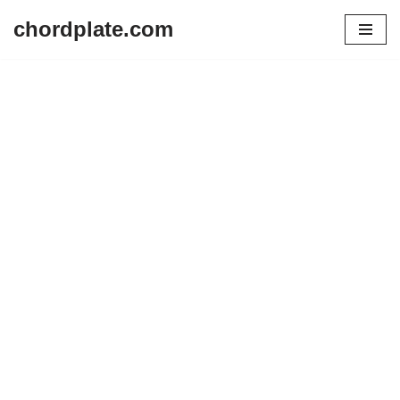
chordplate.com
Lompat
ke
konten