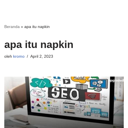
Beranda
»
apa itu napkin
apa itu napkin
oleh
kromo
April 2, 2023