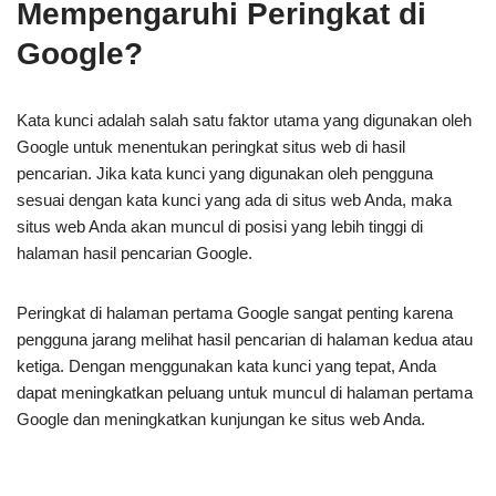
Mempengaruhi Peringkat di
Google?
Kata kunci adalah salah satu faktor utama yang digunakan oleh
Google untuk menentukan peringkat situs web di hasil
pencarian. Jika kata kunci yang digunakan oleh pengguna
sesuai dengan kata kunci yang ada di situs web Anda, maka
situs web Anda akan muncul di posisi yang lebih tinggi di
halaman hasil pencarian Google.
Peringkat di halaman pertama Google sangat penting karena
pengguna jarang melihat hasil pencarian di halaman kedua atau
ketiga. Dengan menggunakan kata kunci yang tepat, Anda
dapat meningkatkan peluang untuk muncul di halaman pertama
Google dan meningkatkan kunjungan ke situs web Anda.