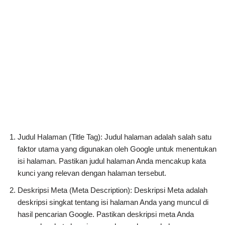
Judul Halaman (Title Tag): Judul halaman adalah salah satu
faktor utama yang digunakan oleh Google untuk menentukan
isi halaman. Pastikan judul halaman Anda mencakup kata
kunci yang relevan dengan halaman tersebut.
Deskripsi Meta (Meta Description): Deskripsi Meta adalah
deskripsi singkat tentang isi halaman Anda yang muncul di
hasil pencarian Google. Pastikan deskripsi meta Anda