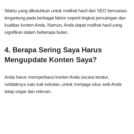
Waktu yang dibutuhkan untuk melihat hasil dari SEO bervariasi
tergantung pada berbagai faktor seperti tingkat persaingan dan
kualitas konten Anda. Namun, Anda dapat melihat hasil yang
signifikan dalam beberapa bulan.
4. Berapa Sering Saya Harus
Mengupdate Konten Saya?
Anda harus memperbarui konten Anda secara teratur,
setidaknya satu kali sebulan, untuk menjaga situs web Anda
tetap segar dan relevan.