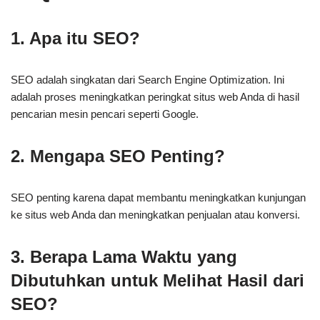
1. Apa itu SEO?
SEO adalah singkatan dari Search Engine Optimization. Ini
adalah proses meningkatkan peringkat situs web Anda di hasil
pencarian mesin pencari seperti Google.
2. Mengapa SEO Penting?
SEO penting karena dapat membantu meningkatkan kunjungan
ke situs web Anda dan meningkatkan penjualan atau konversi.
3. Berapa Lama Waktu yang
Dibutuhkan untuk Melihat Hasil dari
SEO?