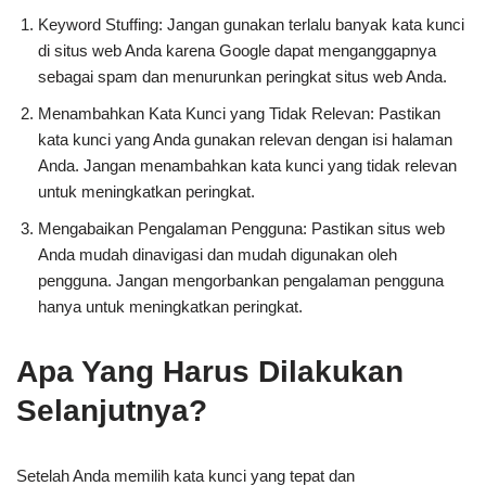
Keyword Stuffing: Jangan gunakan terlalu banyak kata kunci
di situs web Anda karena Google dapat menganggapnya
sebagai spam dan menurunkan peringkat situs web Anda.
Menambahkan Kata Kunci yang Tidak Relevan: Pastikan
kata kunci yang Anda gunakan relevan dengan isi halaman
Anda. Jangan menambahkan kata kunci yang tidak relevan
untuk meningkatkan peringkat.
Mengabaikan Pengalaman Pengguna: Pastikan situs web
Anda mudah dinavigasi dan mudah digunakan oleh
pengguna. Jangan mengorbankan pengalaman pengguna
hanya untuk meningkatkan peringkat.
Apa Yang Harus Dilakukan
Selanjutnya?
Setelah Anda memilih kata kunci yang tepat dan