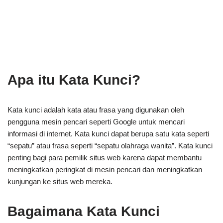
Apa itu Kata Kunci?
Kata kunci adalah kata atau frasa yang digunakan oleh
pengguna mesin pencari seperti Google untuk mencari
informasi di internet. Kata kunci dapat berupa satu kata seperti
“sepatu” atau frasa seperti “sepatu olahraga wanita”. Kata kunci
penting bagi para pemilik situs web karena dapat membantu
meningkatkan peringkat di mesin pencari dan meningkatkan
kunjungan ke situs web mereka.
Bagaimana Kata Kunci