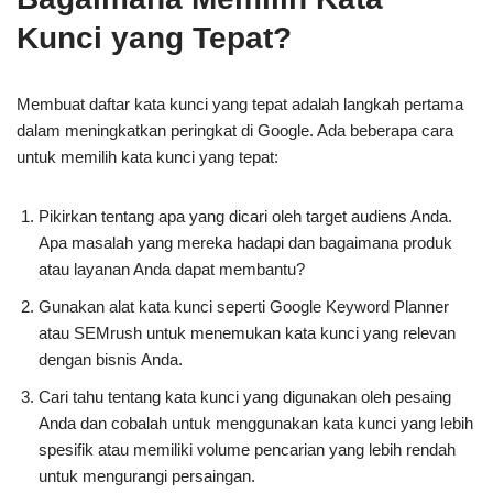
Kunci yang Tepat?
Membuat daftar kata kunci yang tepat adalah langkah pertama
dalam meningkatkan peringkat di Google. Ada beberapa cara
untuk memilih kata kunci yang tepat:
Pikirkan tentang apa yang dicari oleh target audiens Anda.
Apa masalah yang mereka hadapi dan bagaimana produk
atau layanan Anda dapat membantu?
Gunakan alat kata kunci seperti Google Keyword Planner
atau SEMrush untuk menemukan kata kunci yang relevan
dengan bisnis Anda.
Cari tahu tentang kata kunci yang digunakan oleh pesaing
Anda dan cobalah untuk menggunakan kata kunci yang lebih
spesifik atau memiliki volume pencarian yang lebih rendah
untuk mengurangi persaingan.