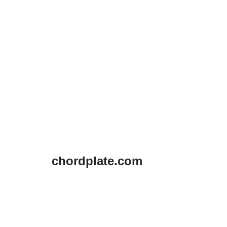
chordplate.com
Lompat
ke
konten