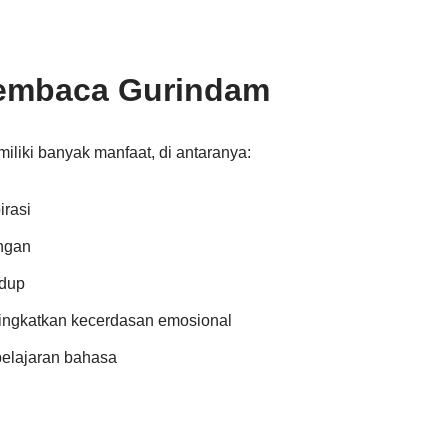
embaca Gurindam
iki banyak manfaat, di antaranya:
irasi
ngan
dup
ingkatkan kecerdasan emosional
elajaran bahasa