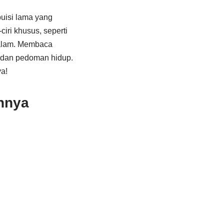
puisi lama yang
iri khusus, seperti
dalam. Membaca
, dan pedoman hidup.
a!
nnya