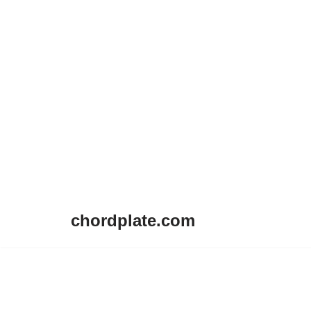
chordplate.com
Lompat
ke
konten