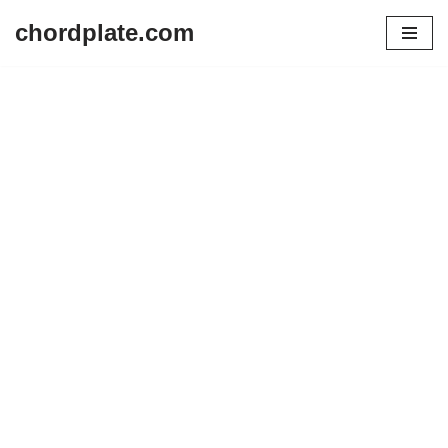
chordplate.com
Lompat
ke
konten