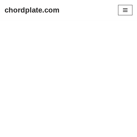
chordplate.com
Lompat
ke
konten