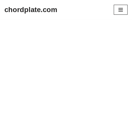
chordplate.com
Lompat
ke
konten