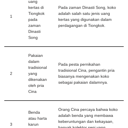
uang
kertas di
Pada zaman Dinasti Song, koko
Tiongkok
adalah salah satu jenis uang
1
pada
kertas yang digunakan dalam
zaman
perdagangan di Tiongkok.
Dinasti
Song
Pakaian
dalam
Pada pesta pernikahan
tradisional
tradisional Cina, pengantin pria
2
yang
biasanya mengenakan koko
dikenakan
sebagai pakaian dalamnya.
oleh pria
Cina
Orang Cina percaya bahwa koko
Benda
adalah benda yang membawa
atau harta
keberuntungan dan kekayaan,
3
karun
banyak kolektor seni yang