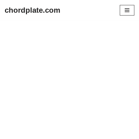
chordplate.com
Lompat
ke
konten