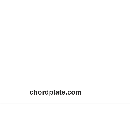
chordplate.com
Lompat
ke
konten