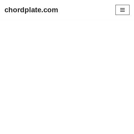
chordplate.com
Lompat
ke
konten