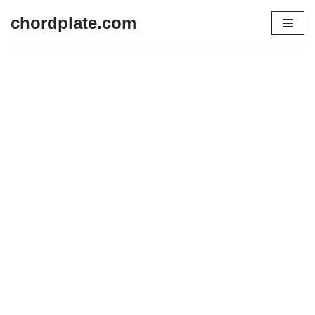
chordplate.com
Lompat
ke
konten