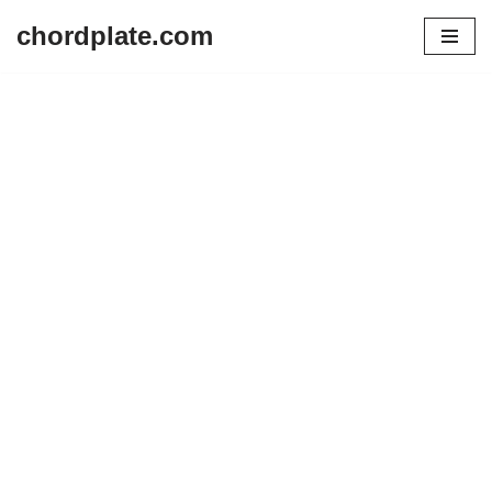
chordplate.com
Lompat
ke
konten