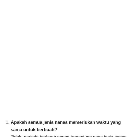
Apakah semua jenis nanas memerlukan waktu yang
sama untuk berbuah?
Tidak, periode berbuah nanas tergantung pada jenis nanas