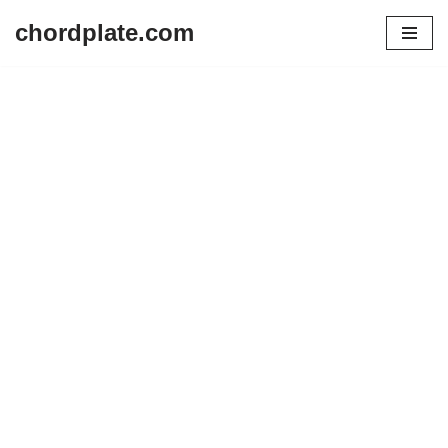
chordplate.com
Lompat
ke
konten