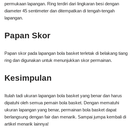
permukaan lapangan. Ring terdiri dari lingkaran besi dengan
diameter 45 sentimeter dan ditempatkan di tengah-tengah
lapangan.
Papan Skor
Papan skor pada lapangan bola basket terletak di belakang tiang
ring dan digunakan untuk menunjukkan skor permainan.
Kesimpulan
Itulah tadi ukuran lapangan bola basket yang benar dan harus
dipatuhi oleh semua pemain bola basket. Dengan mematuhi
ukuran lapangan yang benar, permainan bola basket dapat
berlangsung dengan fair dan menarik. Sampai jumpa kembali di
artikel menarik lainnya!