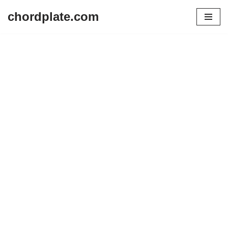
chordplate.com
Lompat
ke
konten