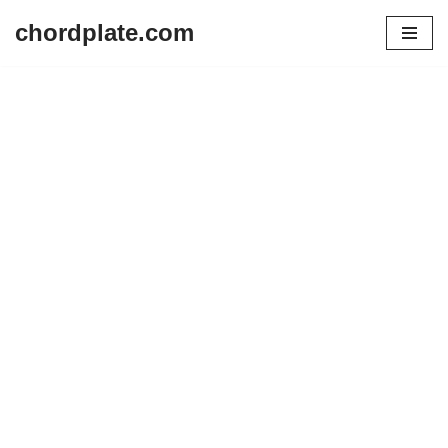
chordplate.com
Lompat
ke
konten