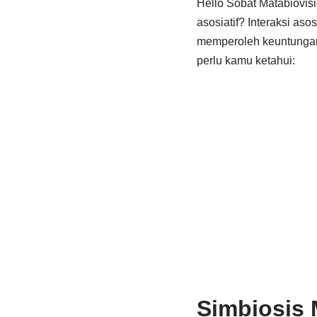
Hello Sobat Matabiovisio
asosiatif? Interaksi as
memperoleh keuntungan d
perlu kamu ketahui:
Simbiosis 