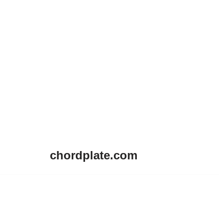
chordplate.com
Lompat
ke
konten