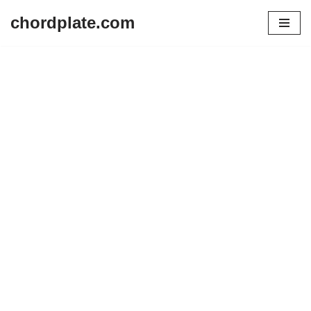
chordplate.com
Lompat
ke
konten