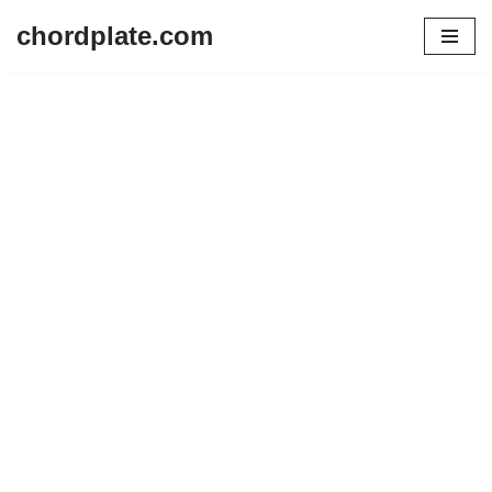
chordplate.com
Lompat
ke
konten