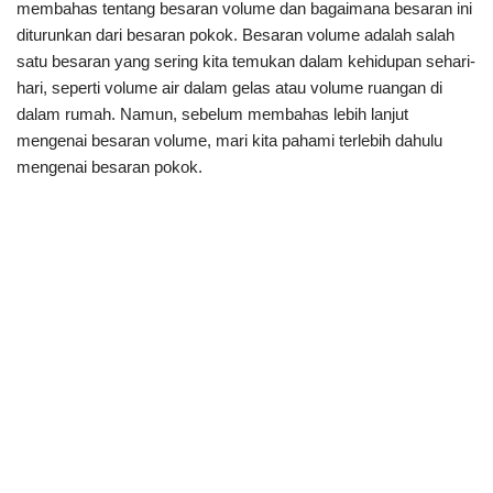
membahas tentang besaran volume dan bagaimana besaran ini
diturunkan dari besaran pokok. Besaran volume adalah salah
satu besaran yang sering kita temukan dalam kehidupan sehari-
hari, seperti volume air dalam gelas atau volume ruangan di
dalam rumah. Namun, sebelum membahas lebih lanjut
mengenai besaran volume, mari kita pahami terlebih dahulu
mengenai besaran pokok.