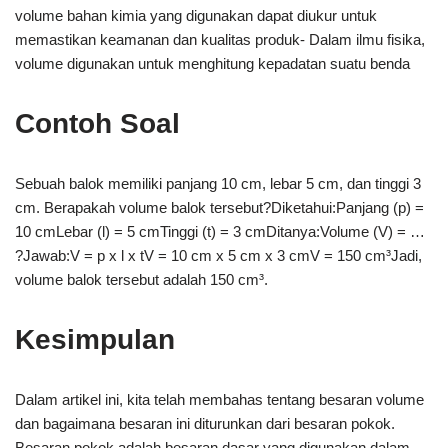
volume bahan kimia yang digunakan dapat diukur untuk
memastikan keamanan dan kualitas produk- Dalam ilmu fisika,
volume digunakan untuk menghitung kepadatan suatu benda
Contoh Soal
Sebuah balok memiliki panjang 10 cm, lebar 5 cm, dan tinggi 3
cm. Berapakah volume balok tersebut?Diketahui:Panjang (p) =
10 cmLebar (l) = 5 cmTinggi (t) = 3 cmDitanya:Volume (V) = …
?Jawab:V = p x l x tV = 10 cm x 5 cm x 3 cmV = 150 cm³Jadi,
volume balok tersebut adalah 150 cm³.
Kesimpulan
Dalam artikel ini, kita telah membahas tentang besaran volume
dan bagaimana besaran ini diturunkan dari besaran pokok.
Besaran pokok adalah besaran dasar yang digunakan dalam