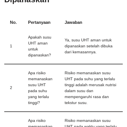
No.
Pertanyaan
Jawaban
Apakah susu
Ya, susu UHT aman untuk
UHT aman
1
dipanaskan setelah dibuka
untuk
dari kemasannya.
dipanaskan?
Apa risiko
Risiko memanaskan susu
memanaskan
UHT pada suhu yang terlalu
susu UHT
tinggi adalah merusak nutrisi
2
pada suhu
dalam susu dan
yang terlalu
mempengaruhi rasa dan
tinggi?
tekstur susu.
Apa risiko
Risiko memanaskan susu
memanaskan
UHT pada waktu yang terlalu