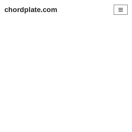
chordplate.com
Lompat
ke
konten