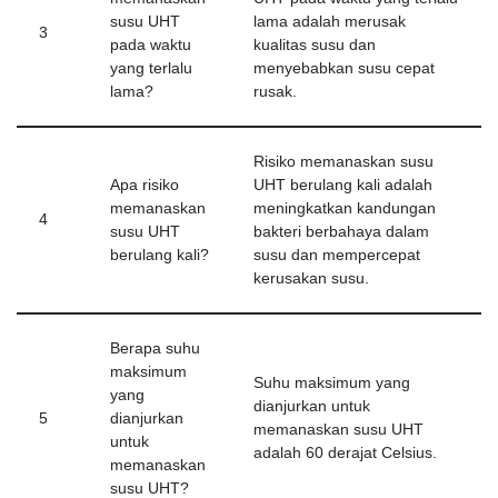
susu UHT
lama adalah merusak
3
pada waktu
kualitas susu dan
yang terlalu
menyebabkan susu cepat
lama?
rusak.
Risiko memanaskan susu
Apa risiko
UHT berulang kali adalah
memanaskan
meningkatkan kandungan
4
susu UHT
bakteri berbahaya dalam
berulang kali?
susu dan mempercepat
kerusakan susu.
Berapa suhu
maksimum
Suhu maksimum yang
yang
dianjurkan untuk
5
dianjurkan
memanaskan susu UHT
untuk
adalah 60 derajat Celsius.
memanaskan
susu UHT?