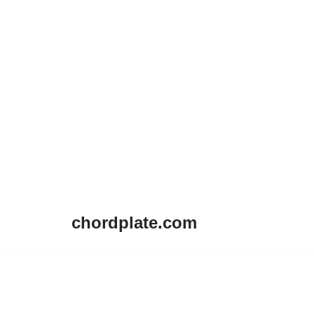
chordplate.com
Lompat
ke
konten