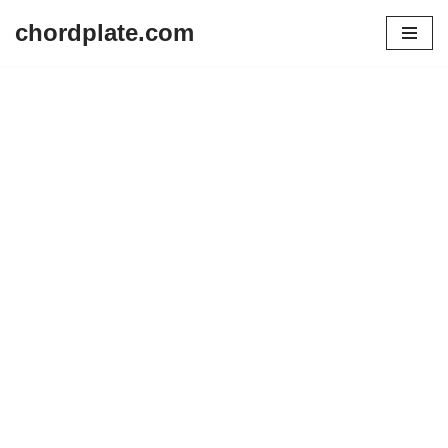
chordplate.com
Lompat
ke
konten