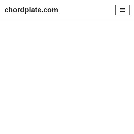
chordplate.com
Lompat
ke
konten