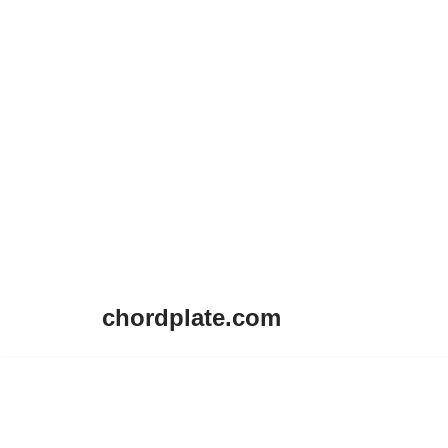
chordplate.com
Lompat
ke
konten