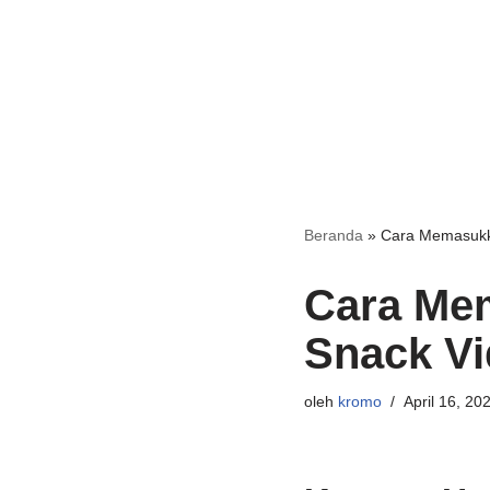
Beranda
»
Cara Memasukk
Cara Me
Snack V
oleh
kromo
April 16, 20