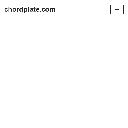
chordplate.com
Lompat
ke
konten