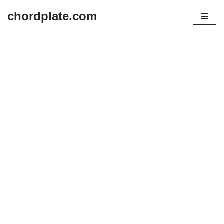
chordplate.com
Lompat
ke
konten