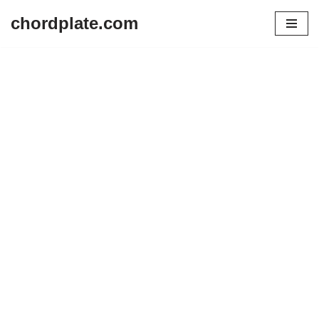
chordplate.com
Lompat
ke
konten