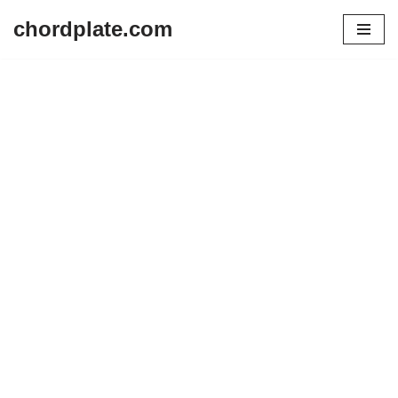
chordplate.com
Lompat
ke
konten