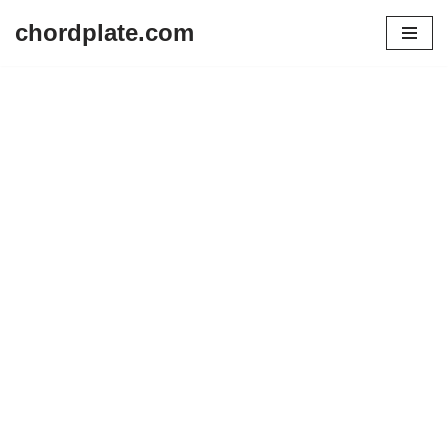
chordplate.com
Lompat
ke
konten