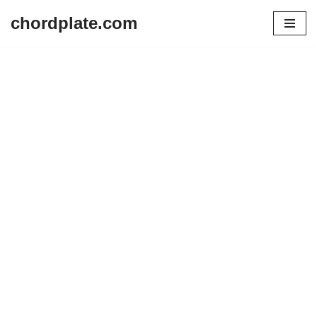
chordplate.com
Lompat
ke
konten